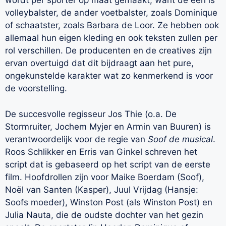
wordt per sporter op maat gemaakt; want de één is
volleybalster, de ander voetbalster, zoals Dominique
of schaatster, zoals Barbara de Loor. Ze hebben ook
allemaal hun eigen kleding en ook teksten zullen per
rol verschillen. De producenten en de creatives zijn
ervan overtuigd dat dit bijdraagt aan het pure,
ongekunstelde karakter wat zo kenmerkend is voor
de voorstelling.
De succesvolle regisseur Jos Thie (o.a. De
Stormruiter, Jochem Myjer en Armin van Buuren) is
verantwoordelijk voor de regie van
Soof de musical
.
Roos Schlikker en Erris van Ginkel schreven het
script dat is gebaseerd op het script van de eerste
film. Hoofdrollen zijn voor Maike Boerdam (Soof),
Noël van Santen (Kasper), Juul Vrijdag (Hansje:
Soofs moeder), Winston Post (als Winston Post) en
Julia Nauta, die de oudste dochter van het gezin