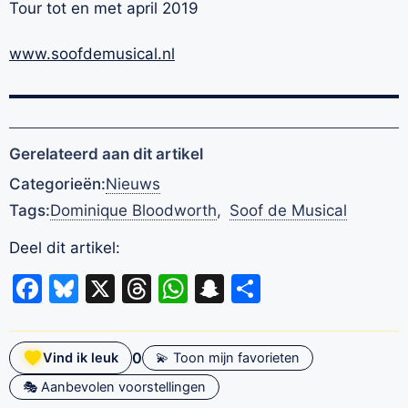
Tour tot en met april 2019
www.soofdemusical.nl
Gerelateerd aan dit artikel
Categorieën:
Nieuws
Tags:
Dominique Bloodworth
,
Soof de Musical
Deel dit artikel:
Facebook
Bluesky
X
Threads
WhatsApp
Snapchat
Delen
0
Vind ik leuk
💫 Toon mijn favorieten
🎭 Aanbevolen voorstellingen