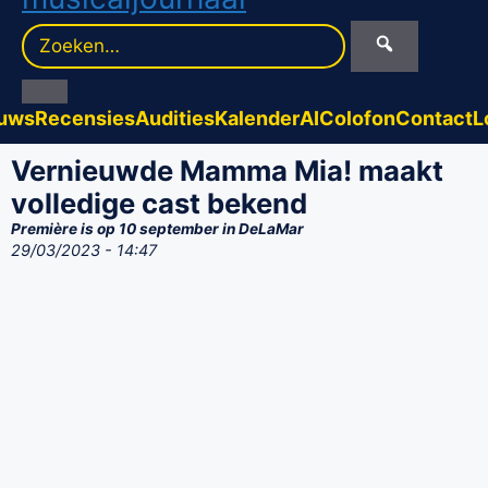
Zoek
naar:
uws
Recensies
Audities
Kalender
AI
Colofon
Contact
L
Vernieuwde Mamma Mia! maakt
volledige cast bekend
Première is op 10 september in DeLaMar
29/03/2023 - 14:47