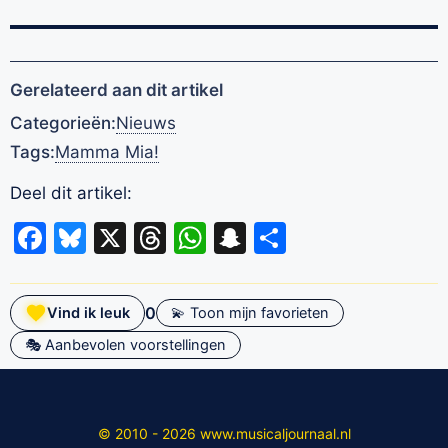
Gerelateerd aan dit artikel
Categorieën:
Nieuws
Tags:
Mamma Mia!
Deel dit artikel:
Facebook
Bluesky
X
Threads
WhatsApp
Snapchat
Delen
0
Vind ik leuk
💫 Toon mijn favorieten
🎭 Aanbevolen voorstellingen
© 2010 - 2026 www.musicaljournaal.nl