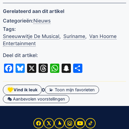
Gerelateerd aan dit artikel
Categorieën:
Nieuws
Tags:
Sneeuwwitje De Musical
,
Suriname
,
Van Hoorne
Entertainment
Deel dit artikel:
Facebook
Bluesky
X
Threads
WhatsApp
Snapchat
Delen
0
Vind ik leuk
💫 Toon mijn favorieten
🎭 Aanbevolen voorstellingen