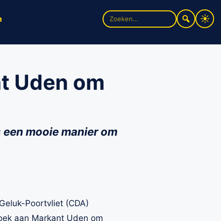
Zoek
n
naar:
nt Uden om
is een mooie manier om
eluk-Poortvliet (CDA)
oek aan Markant Uden om