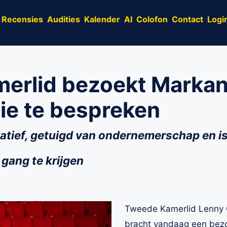
Recensies
Audities
Kalender
AI
Colofon
Contact
Logi
erlid bezoekt Marka
gie te bespreken
ovatief, getuigd van ondernemerschap en 
gang te krijgen
Tweede Kamerlid Lenny G
bracht vandaag een bez