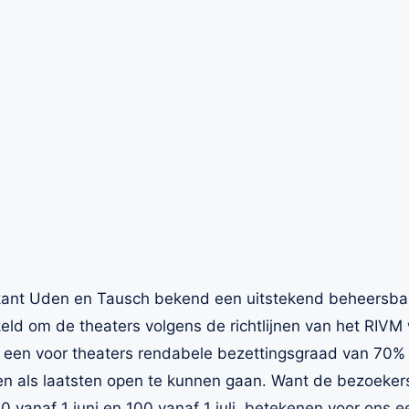
nt Uden en Tausch bekend een uitstekend beheersbaar
ld om de theaters volgens de richtlijnen van het RIVM
een voor theaters rendabele bezettingsgraad van 70% mo
jken als laatsten open te kunnen gaan. Want de bezoeker
0 vanaf 1 juni en 100 vanaf 1 juli, betekenen voor ons 