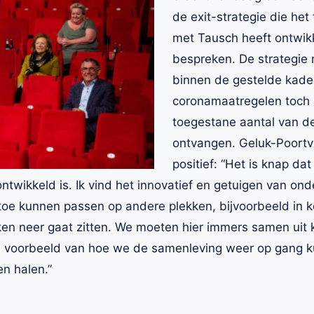
de exit-strategie die he
met Tausch heeft ontwikk
bespreken. De strategie
binnen de gestelde kade
coronamaatregelen toch 
toegestane aantal van d
ontvangen. Geluk-Poortvl
positief: “Het is knap dat 
 ontwikkeld is. Ik vind het innovatief en getuigen van o
 toe kunnen passen op andere plekken, bijvoorbeeld in 
kken neer gaat zitten. We moeten hier immers samen uit
ooi voorbeeld van hoe we de samenleving weer op gang 
n halen.”