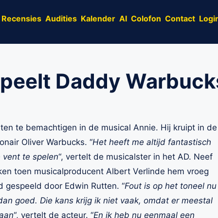
Recensies
Audities
Kalender
AI
Colofon
Contact
Logi
speelt Daddy Warbucks
ten te bemachtigen in de musical Annie. Hij kruipt in de
onair Oliver Warbucks. “
Het heeft me altijd fantastisch
 vent te spelen
“, vertelt de musicalster in het AD. Neef
nken toen musicalproducent Albert Verlinde hem vroeg
rd gespeeld door Edwin Rutten. “
Fout is op het toneel nu
n goed. Die kans krijg ik niet vaak, omdat er meestal
daan
“, vertelt de acteur. “
En ik heb nu eenmaal een