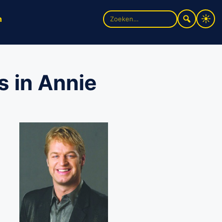
Zoek
n
naar:
 in Annie