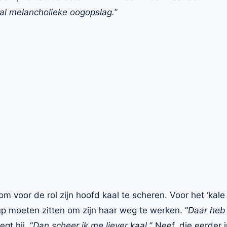
al melancholieke oogopslag.
”
om voor de rol zijn hoofd kaal te scheren. Voor het ‘kal
p moeten zitten om zijn haar weg te werken. “
Daar heb 
zegt hij. “
Dan scheer ik me liever kaal.
” Neef, die eerder 