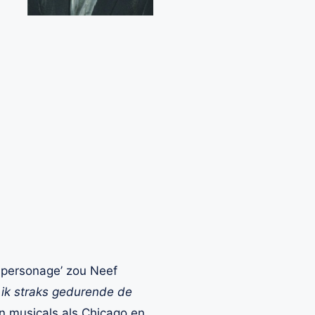
e personage’ zou Neef
ik straks gedurende de
in musicals als Chicago en