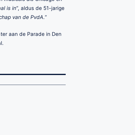
al is in
“, aldus de 51-jarige
schap van de PvdA.
”
ater aan de Parade in Den
l.