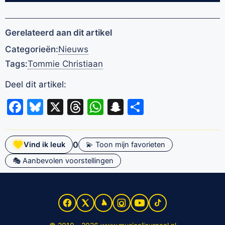
Gerelateerd aan dit artikel
Categorieën:
Nieuws
Tags:
Tommie Christiaan
Deel dit artikel:
Facebook
Bluesky
X
Threads
WhatsApp
Snapchat
Delen
0
Vind ik leuk
💫 Toon mijn favorieten
🎭 Aanbevolen voorstellingen