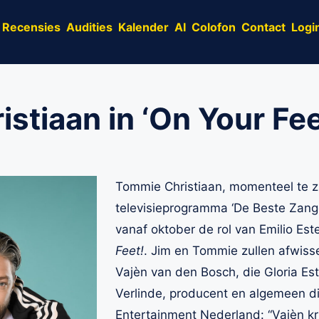
Recensies
Audities
Kalender
AI
Colofon
Contact
Logi
stiaan in ‘On Your Fee
Tommie Christiaan, momenteel te zi
televisieprogramma ‘De Beste Zang
vanaf oktober de rol van Emilio Est
Feet!
. Jim en Tommie zullen afwisse
Vajèn van den Bosch, die Gloria Est
Verlinde, producent en algemeen d
Entertainment Nederland: “Vajèn krij