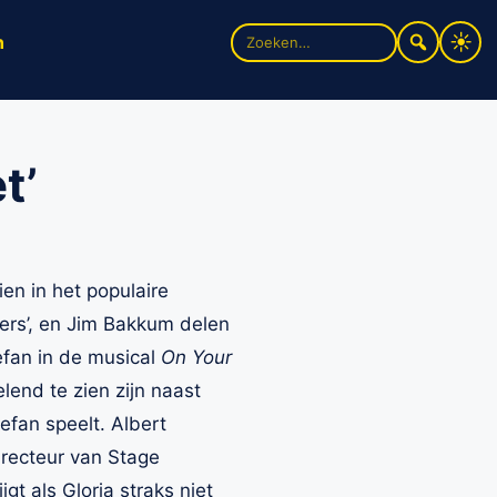
Zoek
n
naar:
t’
en in het populaire
ers’, en Jim Bakkum delen
efan in de musical
On Your
lend te zien zijn naast
efan speelt. Albert
irecteur van Stage
gt als Gloria straks niet