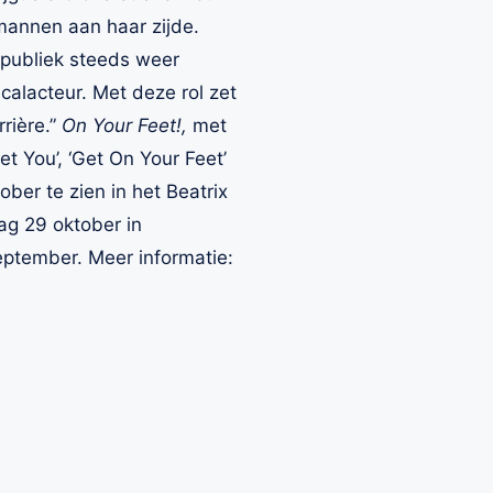
mannen aan haar zijde.
 publiek steeds weer
icalacteur. Met deze rol zet
rrière.”
On Your Feet!,
met
et You’, ‘Get On Your Feet’
tober te zien in het Beatrix
ag 29 oktober in
september. Meer informatie: