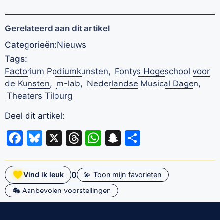
Gerelateerd aan dit artikel
Categorieën:
Nieuws
Tags:
Factorium Podiumkunsten
,
Fontys Hogeschool voor
de Kunsten
,
m-lab
,
Nederlandse Musical Dagen
,
Theaters Tilburg
Deel dit artikel:
Facebook
Bluesky
X
Threads
WhatsApp
Snapchat
Delen
0
Vind ik leuk
💫 Toon mijn favorieten
🎭 Aanbevolen voorstellingen