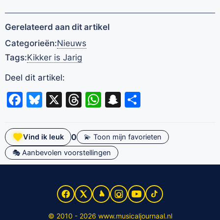
Gerelateerd aan dit artikel
Categorieën:
Nieuws
Tags:
Kikker is Jarig
Deel dit artikel:
Facebook
Bluesky
X
Threads
WhatsApp
Snapchat
Delen
0
Vind ik leuk
💫 Toon mijn favorieten
🎭 Aanbevolen voorstellingen
© 2010 - 2026 www.musicaljournaal.nl