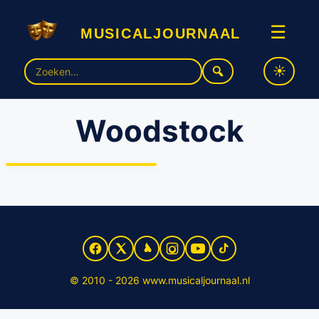
musicaljournaal
☰
Zoek
naar:
Woodstock
Woodstock herleeft
opnieuw in het theater
© 2010 - 2026 www.musicaljournaal.nl