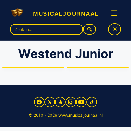
musicaljournaal
☰
Zoek
naar:
Westend Junior
Westend en Westend
Junior treden samen op
Westend Junior brengt
tijdens Hoornse
jong talent met musical
Stadsfeesten
Annie
© 2010 - 2026 www.musicaljournaal.nl