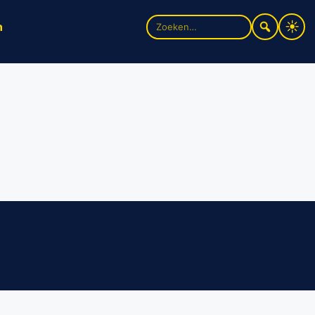
Zoek
n
naar: