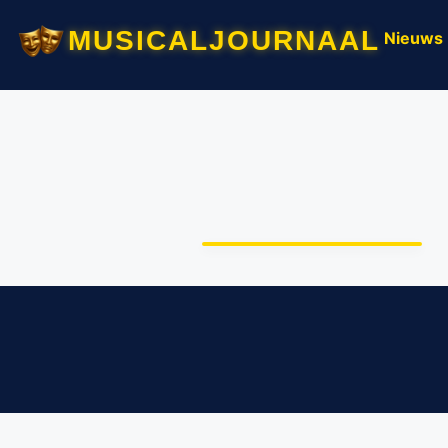
musicaljournaal
Nieuws
Komend weekend
wereldpremière
WarPony