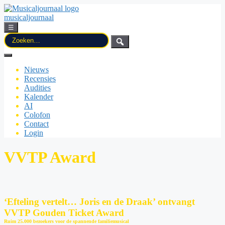
musicaljournaal
☰
Zoek
naar:
Nieuws
Recensies
Audities
Kalender
AI
Colofon
Contact
Login
VVTP Award
‘Efteling vertelt… Joris en de Draak’ ontvangt
VVTP Gouden Ticket Award
Ruim 25.000 bezoekers voor de spannende familiemusical