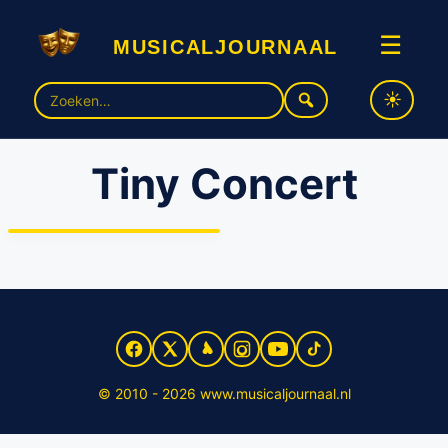
musicaljournaal
☰
Zoek
naar:
Tiny Concert
Homemade organiseert
online ’In Tiny Concert’ in
samenwerking met
Droomparken Nederland
© 2010 - 2026 www.musicaljournaal.nl