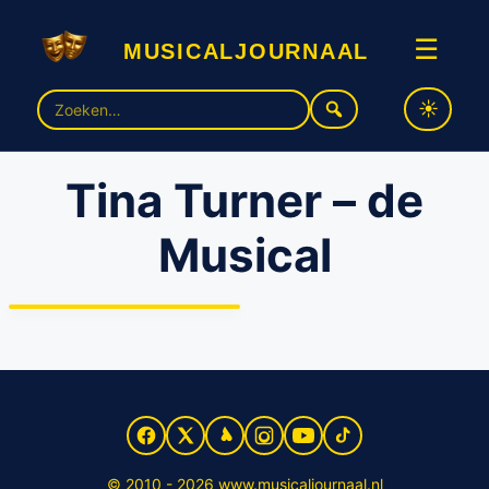
musicaljournaal
☰
Zoek
naar:
Tina Turner – de
Musical
Stage Entertainment
plaatst casting-oproep voor
Tina Turner – de Musical
© 2010 - 2026 www.musicaljournaal.nl