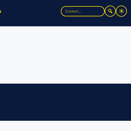
Zoek
n
naar: