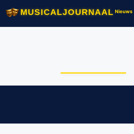
musicaljournaal
Nieuws
Thomas de Trein live bij
Juliana Toren