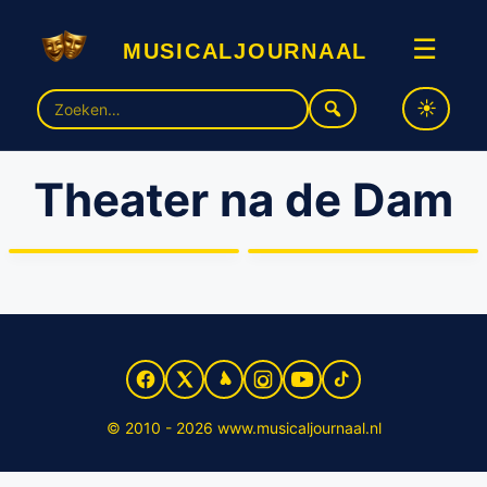
musicaljournaal
☰
Zoek
naar:
Theater na de Dam
Soldaat van Oranje
Engelandvaarders Award
opnieuw met programma
voor Theater Na de Dam
voor ‘Theater na de Dam’
© 2010 - 2026 www.musicaljournaal.nl