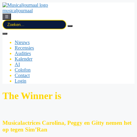
musicaljournaal
☰
Zoek
naar:
Nieuws
Recensies
Audities
Kalender
AI
Colofon
Contact
Login
The Winner is
Musicalactrices Carolina, Peggy en Gitty nemen het
op tegen Sim’Ran