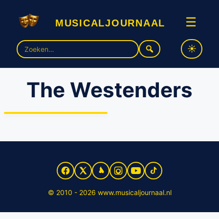
musicaljournaal
☰
Zoek
naar:
The Westenders
Musicalconcert door The
WestEnders uit Londen
© 2010 - 2026 www.musicaljournaal.nl