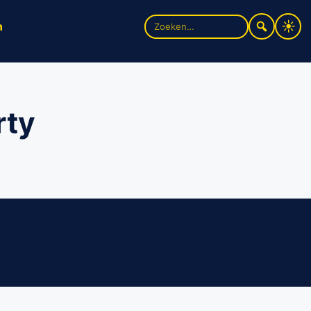
Zoek
n
naar:
rty