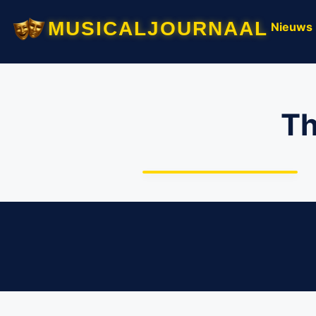
musicaljournaal
Nieuws
Th
The Ultimate Musical
Party, met René van
Kooten