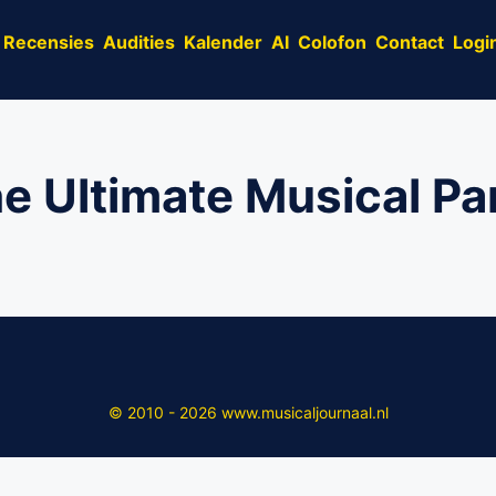
Recensies
Audities
Kalender
AI
Colofon
Contact
Logi
e Ultimate Musical Pa
© 2010 - 2026 www.musicaljournaal.nl