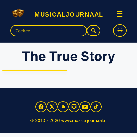
musicaljournaal
☰
Zoek
naar:
The True Story
Papa Mia? Musical over
paus Johannes Paulus II in
2014 in première
© 2010 - 2026 www.musicaljournaal.nl