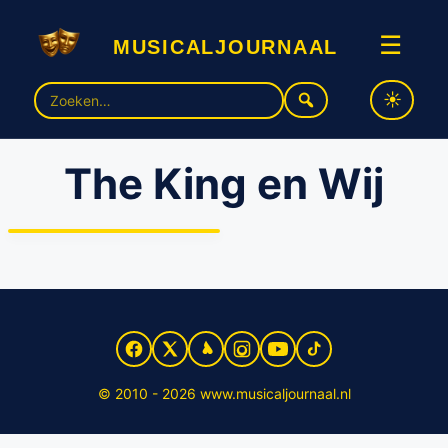
musicaljournaal
☰
Zoek
naar:
The King en Wij
René van Kooten en Charly
Luske zingen Elvis in Carré
bij Jan Rot’s “The King en
Wij”
© 2010 - 2026 www.musicaljournaal.nl