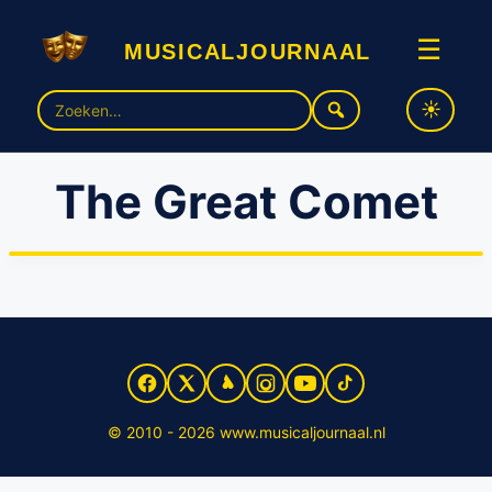
musicaljournaal
☰
Zoek
naar:
The Great Comet
‘The Great Comet’: de beste nieuwe musical sinds ‘Hamilton’
© 2010 - 2026 www.musicaljournaal.nl