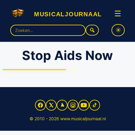
musicaljournaal
☰
Zoek
naar:
Stop Aids Now
Musicalsterren Tony Neef,
Tommie Christiaan en
Michelle Splietelhof in actie
voor “Stop Aids Now”
© 2010 - 2026 www.musicaljournaal.nl