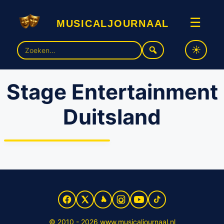
musicaljournaal
☰
Zoek
naar:
Stage Entertainment
Duitsland
Stage Entertainment
Duitsland heropent
theaters met première van
‘Wicked’
© 2010 - 2026 www.musicaljournaal.nl