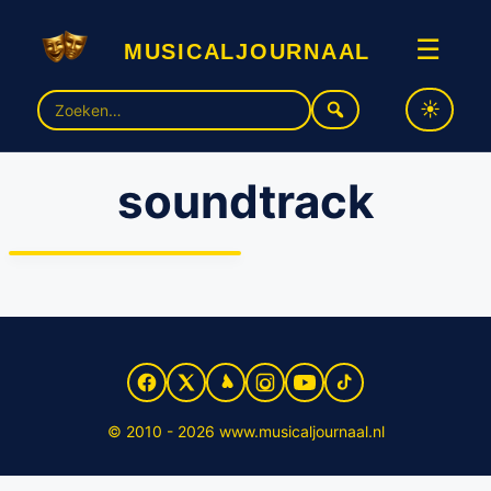
musicaljournaal
☰
Zoek
naar:
soundtrack
Soundtrack Spider-Man
musical vanaf 14 juni te
koop
© 2010 - 2026 www.musicaljournaal.nl