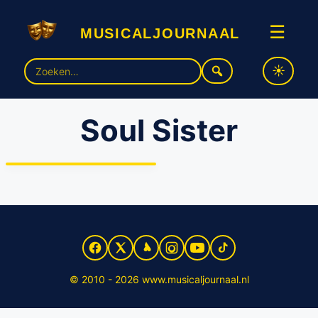
musicaljournaal
☰
Zoek
naar:
Soul Sister
Casey Francisco in
soulformatie Soul Sisters
op theatertournee
© 2010 - 2026 www.musicaljournaal.nl