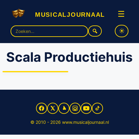
musicaljournaal
☰
Zoek
naar:
Scala Productiehuis
Audities voor eerste
landelijke
studentenmusical The
Scarlet Pimpernel
© 2010 - 2026 www.musicaljournaal.nl