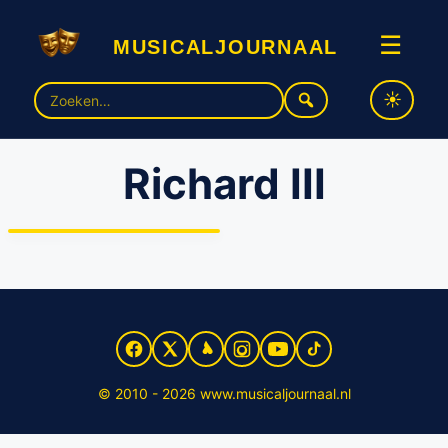
musicaljournaal
☰
Zoek
naar:
Richard III
Tweede klassieke titel van
Goedemorgen
Theaterproducties naar de
theaters
© 2010 - 2026 www.musicaljournaal.nl