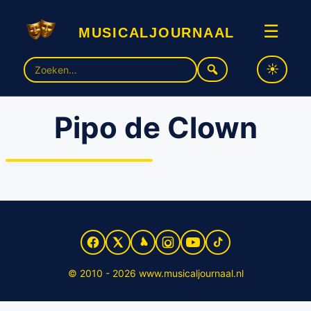
musicaljournaal
☰
Zoek
naar:
Pipo de Clown
Auditie-oproep: Van Hoorne
zoekt acteurs voor ‘Pipo de
Clown’
© 2010 - 2026 www.musicaljournaal.nl