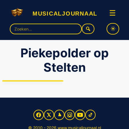
musicaljournaal
☰
Zoek
naar:
Piekepolder op
Stelten
Brandweerman Sam met
voorstelling ‘Piekepolder op
Stelten’ naar theater
© 2010 - 2026 www.musicaljournaal.nl