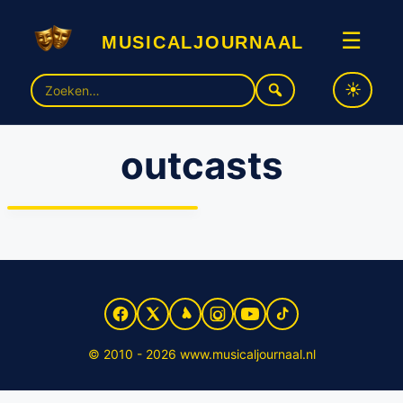
musicaljournaal
☰
Zoek
naar:
outcasts
First Row Musicalgroep
brengt “Outcasts”
© 2010 - 2026 www.musicaljournaal.nl