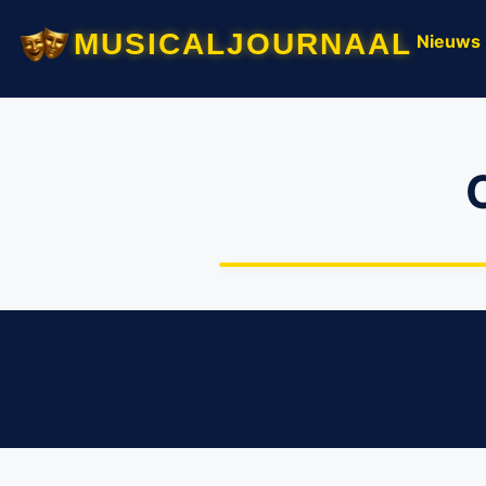
musicaljournaal
Nieuws
Opvliegers 5 maakt de “big f