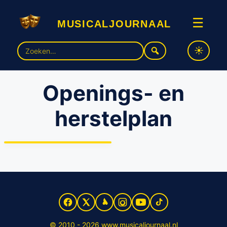
musicaljournaal
☰
Zoek
naar:
Openings- en
herstelplan
Taskforce culturele en
creatieve sector
presenteert Openings- en
herstelplan
© 2010 - 2026 www.musicaljournaal.nl