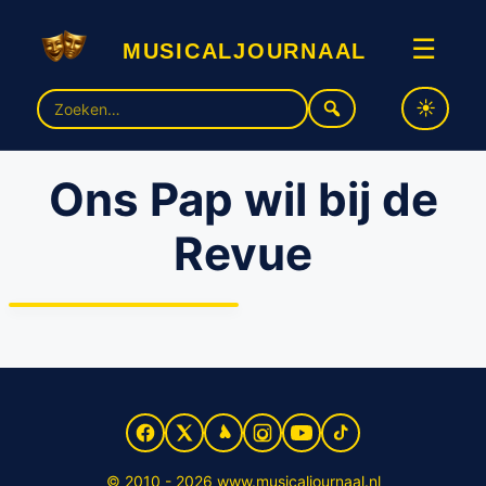
musicaljournaal
☰
Zoek
naar:
Ons Pap wil bij de
Revue
Jon van Eerd terug in het
theater met gloednieuwe
revue: ‘Ons Pap wil bij de
Revue’
© 2010 - 2026 www.musicaljournaal.nl