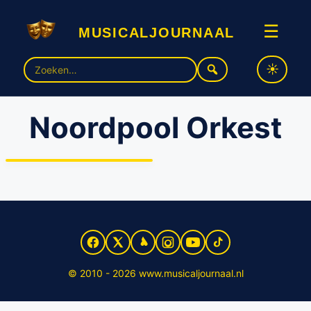
musicaljournaal
☰
Zoek
naar:
Noordpool Orkest
Eerste scenefoto’s van
Channah Hewitt en Renée
van Wegberg in ‘Woman in
Love’
© 2010 - 2026 www.musicaljournaal.nl