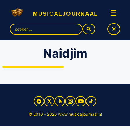
musicaljournaal
☰
Zoek
naar:
Naidjim
Persdag The Lion King – de
leeuwen zijn er klaar voor
© 2010 - 2026 www.musicaljournaal.nl