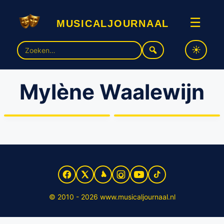
musicaljournaal
☰
Zoek
naar:
Mylène Waalewijn
Mylène en Rosanne komen
met gloednieuwe show
Cast jeugdmusical Hotel de
naar de theaters
Grote L is bekend
© 2010 - 2026 www.musicaljournaal.nl