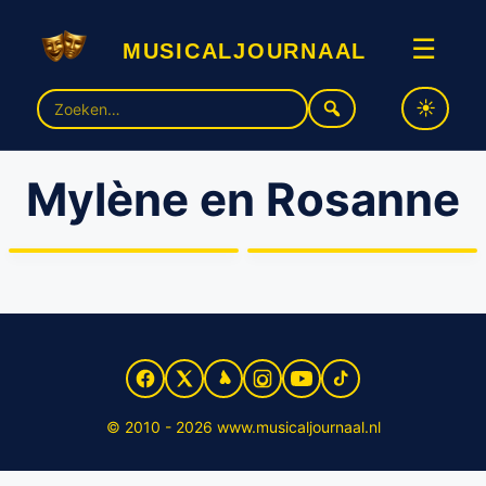
musicaljournaal
☰
Zoek
naar:
Mylène en Rosanne
Mylène en Rosanne komen
met gloednieuwe show
Mylène & Rosanne in ‘Tina
naar de theaters
de musical’
© 2010 - 2026 www.musicaljournaal.nl