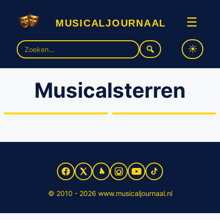
musicaljournaal
☰
Zoek
naar:
Musicalsterren
Musicalzangeres Eline
Schmidt schrijft muziek bij
Musicalkids on tour in
nieuwe jeugdboekenreeks
Glitters en jaloezie
‘Musicalsterren’
© 2010 - 2026 www.musicaljournaal.nl