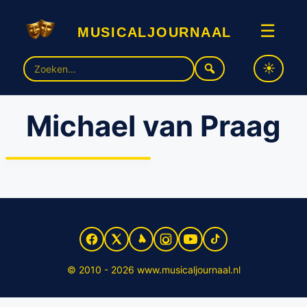
musicaljournaal
☰
Zoek
naar:
Michael van Praag
Michael van Praag stopt bij
Janke Dekker Producties
© 2010 - 2026 www.musicaljournaal.nl