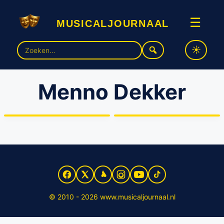
musicaljournaal
☰
Zoek
naar:
Menno Dekker
Alfred van den Heuvel keert
terug naar het theater als
Nieuwe cast ‘Spring
Doc in ‘WEST SIDE STORY’
Awakening’ bekend
© 2010 - 2026 www.musicaljournaal.nl