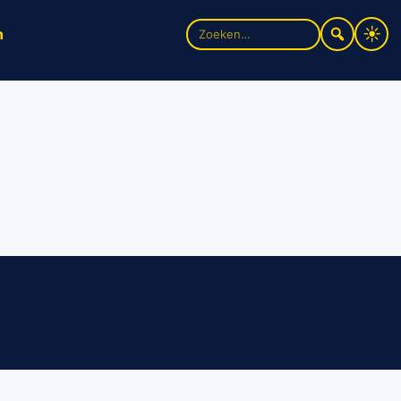
Zoek
n
naar: