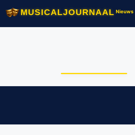
musicaljournaal
Nieuws
Jeugdthriller ‘Shock’
van Mel Wallis de Vries
komend seizoen als
musical in de theaters