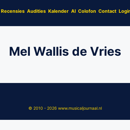
Recensies
Audities
Kalender
AI
Colofon
Contact
Logi
Mel Wallis de Vries
© 2010 - 2026 www.musicaljournaal.nl