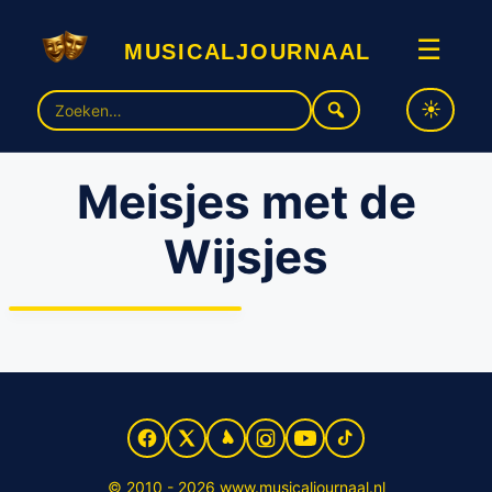
musicaljournaal
☰
Zoek
naar:
Meisjes met de
Wijsjes
Tegeltjeswijsheid van ‘de
Meisjes met de Wijsjes’
© 2010 - 2026 www.musicaljournaal.nl