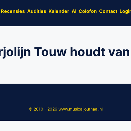
Recensies
Audities
Kalender
AI
Colofon
Contact
Logi
jolijn Touw houdt van
© 2010 - 2026 www.musicaljournaal.nl