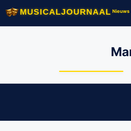
musicaljournaal
Nieuws
Mar
Marjolijn Touw
tweemaal solo in
DeLaMar