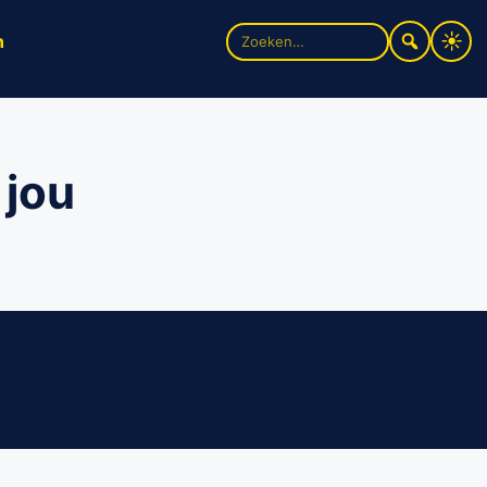
Zoek
n
naar:
 jou