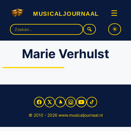
musicaljournaal
☰
Zoek
naar:
Marie Verhulst
Nieuwe versie van
succesmusical ‘De 3
Biggetjes’ vanaf volgend
jaar te zien!
© 2010 - 2026 www.musicaljournaal.nl