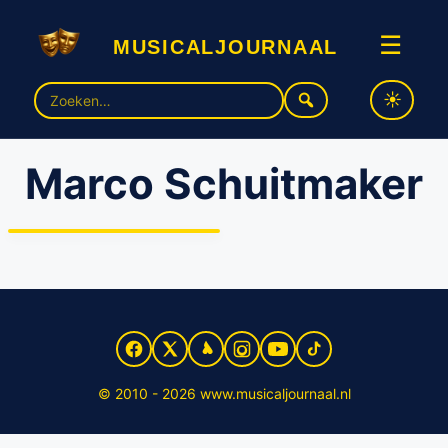
musicaljournaal
☰
Zoek
naar:
Marco Schuitmaker
Dit zijn de deelnemers van
het tweede seizoen ‘Stars
on Stage’
© 2010 - 2026 www.musicaljournaal.nl