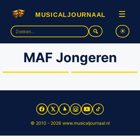
musicaljournaal
☰
Zoek
naar:
MAF Jongeren
MAF Jongeren speelt
MusicAllFactory Jongeren
‘Familie A.’!
spelen ‘BEET!’
© 2010 - 2026 www.musicaljournaal.nl