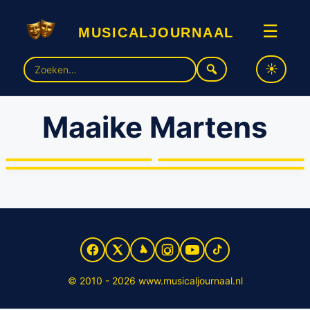
musicaljournaal
☰
Zoek
naar:
Maaike Martens
Nieuwe musical ‘Pumps en
Teamwissel Pumps &
Penalties – de
Penalties
voetbalparodie’
Voetbalvrouwen scoren in Pumps & Penalties
© 2010 - 2026 www.musicaljournaal.nl