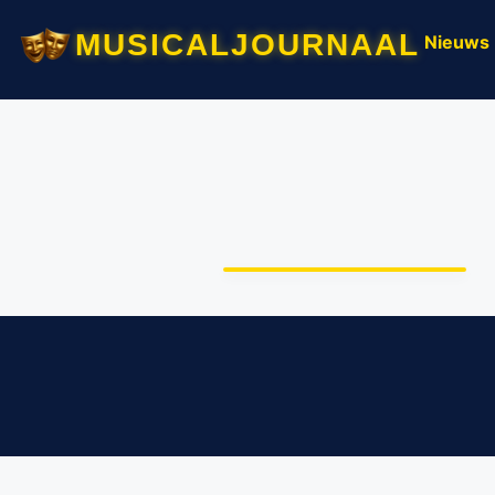
musicaljournaal
Nieuws
Milan van Waardenburg
en Lisanne Veeneman
in Duitse ‘Phantom of
the Opera’