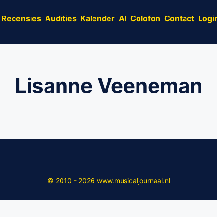
Recensies
Audities
Kalender
AI
Colofon
Contact
Logi
Lisanne Veeneman
© 2010 - 2026 www.musicaljournaal.nl