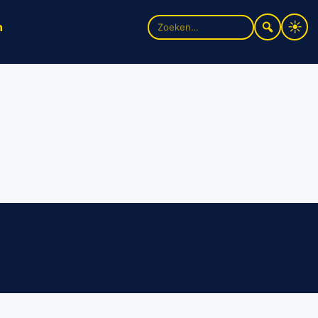
Zoek
n
naar: